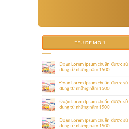
TEU DE MO 1
Hello world!
25/06/2025
Welcome to WordPress. This is your first post
Đoạn Lorem Ipsum chuẩn, được sử
Edit or delete it, then start writing!
dụng từ những năm 1500
Đoạn Lorem Ipsum chuẩn, được sử
dụng từ những năm 1500
ược sử dụng từ
Đoạn Lorem Ipsum chuẩn, được sử
dụng từ những năm 1500
sectetur adipiscing
Đoạn Lorem Ipsum chuẩn, được sử
unt ut labore [...]
dụng từ những năm 1500