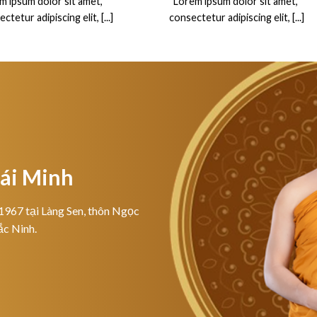
m ipsum dolor sit amet,
“Lorem ipsum dolor sit amet,
ctetur adipiscing elit, [...]
consectetur adipiscing elit, [...]
hái Minh
1967 tại Làng Sen, thôn Ngọc
ắc Ninh.