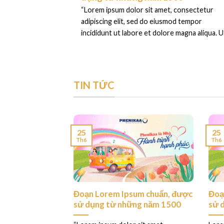
“Lorem ipsum dolor sit amet, consectetur
adipiscing elit, sed do eiusmod tempor
incididunt ut labore et dolore magna aliqua. Ut
TIN TỨC
25
25
Th6
Th6
ess. This is your
Đoạn Lorem Ipsum chuẩn, được
Đoạ
sử dụng từ những năm 1500
sử 