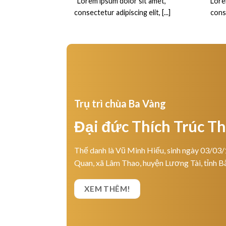
“Lorem ipsum dolor sit amet,
Lore
consectetur adipiscing elit, [...]
conse
Trụ trì chùa Ba Vàng
Đại đức Thích Trúc T
Thế danh là Vũ Minh Hiếu, sinh ngày 03/03/
Quan, xã Lâm Thao, huyện Lương Tài, tỉnh B
XEM THÊM!