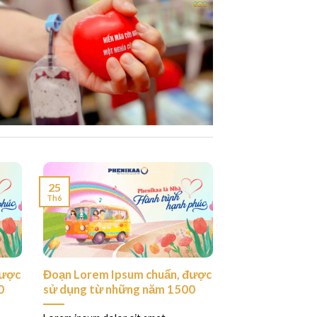
25
Th6
được
Đoạn Lorem Ipsum chuẩn, được
0
sử dụng từ những năm 1500