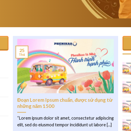
25
Th6
.
Đoạn Lorem Ipsum chuẩn, được sử dụng từ
những năm 1500
“Lorem ipsum dolor sit amet, consectetur adipiscing
elit, sed do eiusmod tempor incididunt ut labore [...]