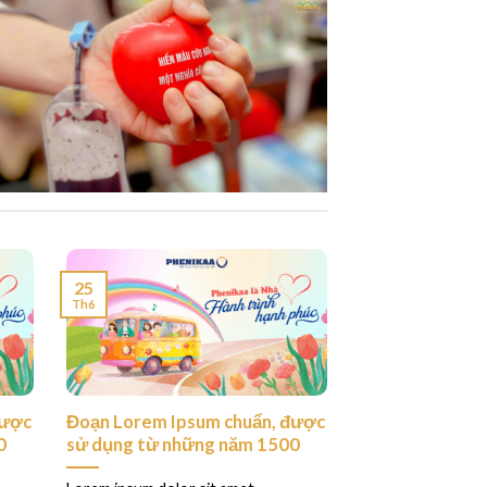
25
Th6
được
Đoạn Lorem Ipsum chuẩn, được
0
sử dụng từ những năm 1500