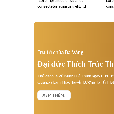
“Lorem ipsum dolor sit amet,
Lore
consectetur adipiscing elit, [...]
conse
Trụ trì chùa Ba Vàng
Đại đức Thích Trúc T
Thế danh là Vũ Minh Hiếu, sinh ngày 03/03/
Quan, xã Lâm Thao, huyện Lương Tài, tỉnh B
XEM THÊM!