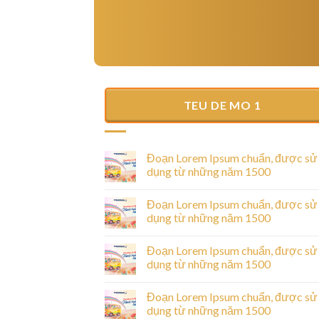
TEU DE MO 1
Hello world!
25/06/2025
Welcome to WordPress. This is your first post
Đoạn Lorem Ipsum chuẩn, được sử
Edit or delete it, then start writing!
dụng từ những năm 1500
Đoạn Lorem Ipsum chuẩn, được sử
dụng từ những năm 1500
ược sử dụng từ
Đoạn Lorem Ipsum chuẩn, được sử
dụng từ những năm 1500
sectetur adipiscing
Đoạn Lorem Ipsum chuẩn, được sử
unt ut labore [...]
dụng từ những năm 1500