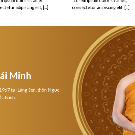
m ipsum dolor sit amet,
“Lorem ipsum dolor sit amet,
ctetur adipiscing elit, [...]
consectetur adipiscing elit, [...]
hái Minh
1967 tại Làng Sen, thôn Ngọc
ắc Ninh.