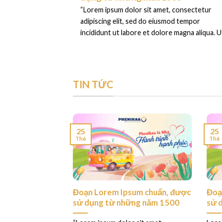
“Lorem ipsum dolor sit amet, consectetur
adipiscing elit, sed do eiusmod tempor
incididunt ut labore et dolore magna aliqua. Ut
TIN TỨC
25
25
Th6
Th6
ess. This is your
Đoạn Lorem Ipsum chuẩn, được
Đoạ
sử dụng từ những năm 1500
sử 