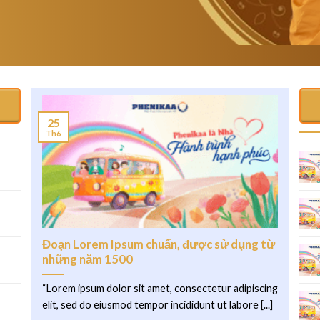
25
Th6
.
Đoạn Lorem Ipsum chuẩn, được sử dụng từ
những năm 1500
“Lorem ipsum dolor sit amet, consectetur adipiscing
elit, sed do eiusmod tempor incididunt ut labore [...]