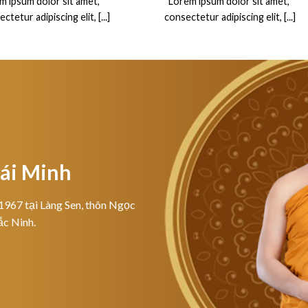
m ipsum dolor sit amet,
“Lorem ipsum dolor sit amet,
ctetur adipiscing elit, [...]
consectetur adipiscing elit, [...]
hái Minh
1967 tại Làng Sen, thôn Ngọc
ắc Ninh.