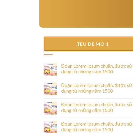
TEU DE MO 1
Hello world!
25/06/2025
Welcome to WordPress. This is your first post
Đoạn Lorem Ipsum chuẩn, được sử
Edit or delete it, then start writing!
dụng từ những năm 1500
Đoạn Lorem Ipsum chuẩn, được sử
dụng từ những năm 1500
ược sử dụng từ
Đoạn Lorem Ipsum chuẩn, được sử
dụng từ những năm 1500
sectetur adipiscing
Đoạn Lorem Ipsum chuẩn, được sử
unt ut labore [...]
dụng từ những năm 1500