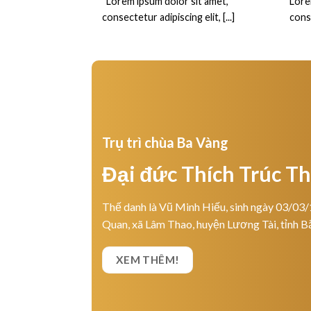
“Lorem ipsum dolor sit amet,
Lore
consectetur adipiscing elit, [...]
conse
Trụ trì chùa Ba Vàng
Đại đức Thích Trúc T
Thế danh là Vũ Minh Hiếu, sinh ngày 03/03/
Quan, xã Lâm Thao, huyện Lương Tài, tỉnh B
XEM THÊM!