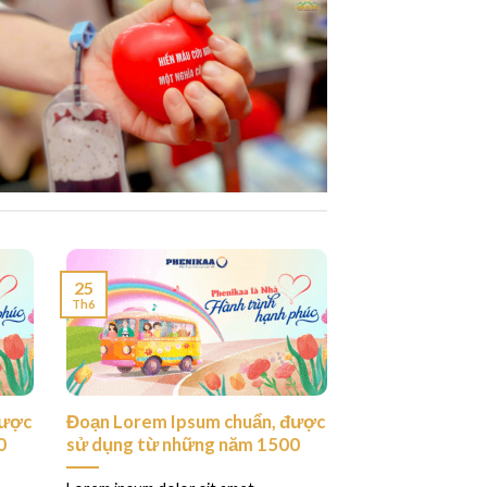
25
Th6
được
Đoạn Lorem Ipsum chuẩn, được
0
sử dụng từ những năm 1500