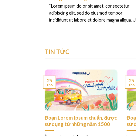
“Lorem ipsum dolor sit amet, consectetur
adipiscing elit, sed do eiusmod tempor
incididunt ut labore et dolore magna aliqua. Ut
TIN TỨC
25
25
Th6
Th6
ess. This is your
Đoạn Lorem Ipsum chuẩn, được
Đoạ
sử dụng từ những năm 1500
sử 