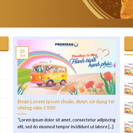
25
Th6
.
Đoạn Lorem Ipsum chuẩn, được sử dụng từ
những năm 1500
“Lorem ipsum dolor sit amet, consectetur adipiscing
elit, sed do eiusmod tempor incididunt ut labore [...]