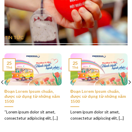
TIN TỨC
25
25
Th6
Th6
Đoạn Lorem Ipsum chuẩn,
Đoạn Lorem Ipsum chuẩn,
được sử dụng từ những năm
được sử dụng từ những năm
1500
1500
“Lorem ipsum dolor sit amet,
Lorem ipsum dolor sit amet,
consectetur adipiscing elit, [...]
consectetur adipiscing elit, [...]