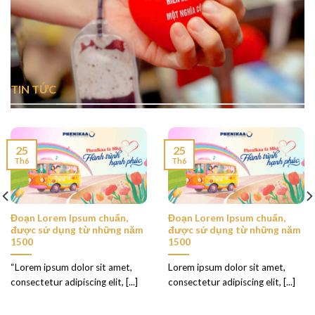
TIN TỨC
25
25
Th6
Th6
Đoạn Lorem Ipsum chuẩn,
Đoạn Lorem Ipsum chuẩn,
được sử dụng từ những năm
được sử dụng từ những năm
1500
1500
“Lorem ipsum dolor sit amet,
Lorem ipsum dolor sit amet,
consectetur adipiscing elit, [...]
consectetur adipiscing elit, [...]