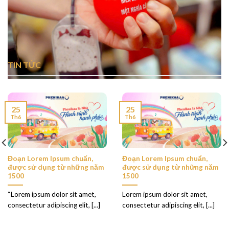
TIN TỨC
25
25
Th6
Th6
Đoạn Lorem Ipsum chuẩn,
Đoạn Lorem Ipsum chuẩn,
được sử dụng từ những năm
được sử dụng từ những năm
1500
1500
“Lorem ipsum dolor sit amet,
Lorem ipsum dolor sit amet,
consectetur adipiscing elit, [...]
consectetur adipiscing elit, [...]