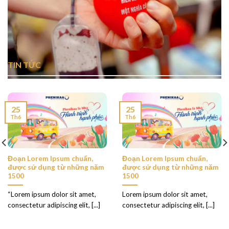
TIN TỨC
25
25
Th6
Th6
Đoạn Lorem Ipsum chuẩn,
Đoạn Lorem Ipsum chuẩn,
được sử dụng từ những năm
được sử dụng từ những năm
1500
1500
“Lorem ipsum dolor sit amet,
Lorem ipsum dolor sit amet,
consectetur adipiscing elit, [...]
consectetur adipiscing elit, [...]