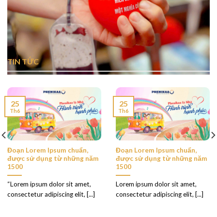
TIN TỨC
25
25
Th6
Th6
Đoạn Lorem Ipsum chuẩn,
Đoạn Lorem Ipsum chuẩn,
được sử dụng từ những năm
được sử dụng từ những năm
1500
1500
“Lorem ipsum dolor sit amet,
Lorem ipsum dolor sit amet,
consectetur adipiscing elit, [...]
consectetur adipiscing elit, [...]