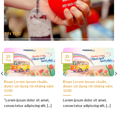
TIN TỨC
25
25
Th6
Th6
Đoạn Lorem Ipsum chuẩn,
Đoạn Lorem Ipsum chuẩn,
được sử dụng từ những năm
được sử dụng từ những năm
1500
1500
“Lorem ipsum dolor sit amet,
Lorem ipsum dolor sit amet,
consectetur adipiscing elit, [...]
consectetur adipiscing elit, [...]