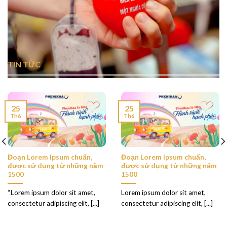
TIN TỨC
25
25
Th6
Th6
Đoạn Lorem Ipsum chuẩn,
Đoạn Lorem Ipsum chuẩn,
được sử dụng từ những năm
được sử dụng từ những năm
1500
1500
“Lorem ipsum dolor sit amet,
Lorem ipsum dolor sit amet,
consectetur adipiscing elit, [...]
consectetur adipiscing elit, [...]