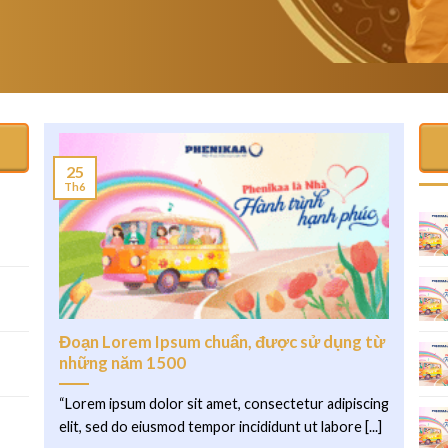
25
Th6
.
Đoạn Lorem Ipsum chuẩn, được sử dụng từ
những năm 1500
“Lorem ipsum dolor sit amet, consectetur adipiscing
elit, sed do eiusmod tempor incididunt ut labore [...]