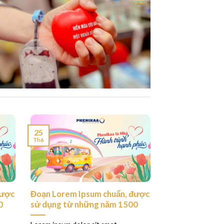
25
Th6
được
Đoạn Lorem Ipsum chuẩn, được
0
sử dụng từ những năm 1500