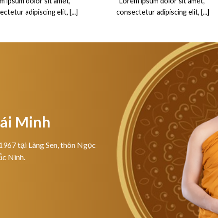
m ipsum dolor sit amet,
“Lorem ipsum dolor sit amet,
ctetur adipiscing elit, [...]
consectetur adipiscing elit, [...]
hái Minh
1967 tại Làng Sen, thôn Ngọc
ắc Ninh.