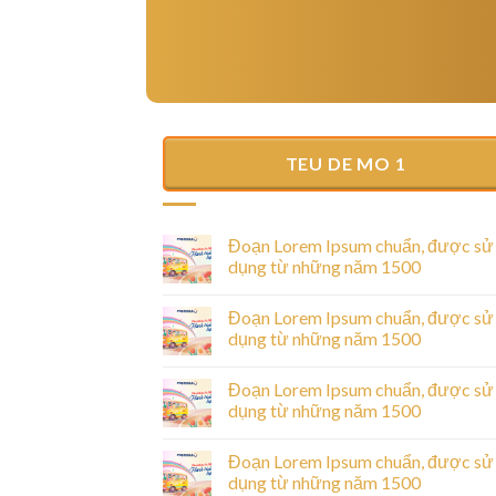
TEU DE MO 1
Hello world!
25/06/2025
Welcome to WordPress. This is your first post
Đoạn Lorem Ipsum chuẩn, được sử
Edit or delete it, then start writing!
dụng từ những năm 1500
Đoạn Lorem Ipsum chuẩn, được sử
dụng từ những năm 1500
ược sử dụng từ
Đoạn Lorem Ipsum chuẩn, được sử
dụng từ những năm 1500
sectetur adipiscing
Đoạn Lorem Ipsum chuẩn, được sử
unt ut labore [...]
dụng từ những năm 1500