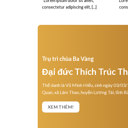
“Lorem ipsum dolor sit amet,
Lore
consectetur adipiscing elit, [...]
conse
Trụ trì chùa Ba Vàng
Đại đức Thích Trúc T
Thế danh là Vũ Minh Hiếu, sinh ngày 03/03/
Quan, xã Lâm Thao, huyện Lương Tài, tỉnh B
XEM THÊM!