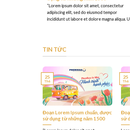
“Lorem ipsum dolor sit amet, consectetur
adipiscing elit, sed do eiusmod tempor
incididunt ut labore et dolore magna aliqua. Ut
TIN TỨC
25
25
Th6
Th6
ess. This is your
Đoạn Lorem Ipsum chuẩn, được
Đoạ
sử dụng từ những năm 1500
sử 