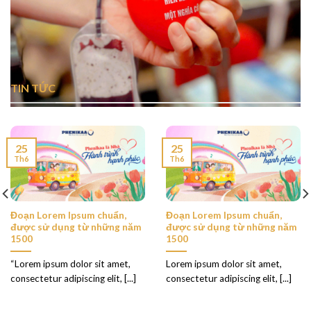
TIN TỨC
25
25
Th6
Th6
Đoạn Lorem Ipsum chuẩn,
Đoạn Lorem Ipsum chuẩn,
được sử dụng từ những năm
được sử dụng từ những năm
1500
1500
“Lorem ipsum dolor sit amet,
Lorem ipsum dolor sit amet,
consectetur adipiscing elit, [...]
consectetur adipiscing elit, [...]