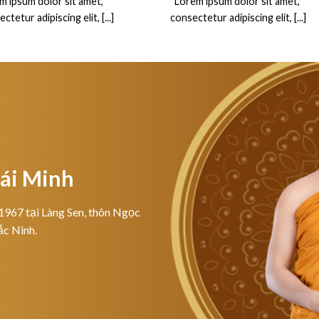
m ipsum dolor sit amet,
“Lorem ipsum dolor sit amet,
ctetur adipiscing elit, [...]
consectetur adipiscing elit, [...]
hái Minh
1967 tại Làng Sen, thôn Ngọc
ắc Ninh.