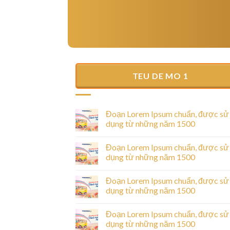
TEU DE MO 1
Hello world!
25/06/2025
Welcome to WordPress. This is your first post
Đoạn Lorem Ipsum chuẩn, được sử
Edit or delete it, then start writing!
dụng từ những năm 1500
Đoạn Lorem Ipsum chuẩn, được sử
dụng từ những năm 1500
ược sử dụng từ
Đoạn Lorem Ipsum chuẩn, được sử
dụng từ những năm 1500
sectetur adipiscing
Đoạn Lorem Ipsum chuẩn, được sử
unt ut labore [...]
dụng từ những năm 1500