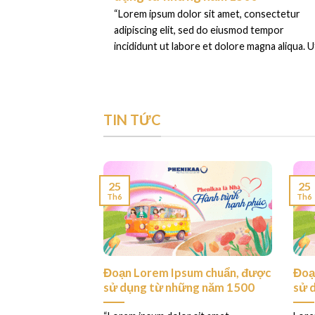
“Lorem ipsum dolor sit amet, consectetur
adipiscing elit, sed do eiusmod tempor
incididunt ut labore et dolore magna aliqua. Ut
TIN TỨC
25
25
Th6
Th6
ess. This is your
Đoạn Lorem Ipsum chuẩn, được
Đoạ
sử dụng từ những năm 1500
sử 