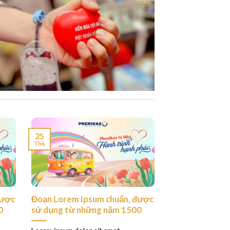
25
Th6
được
Đoạn Lorem Ipsum chuẩn, được
0
sử dụng từ những năm 1500