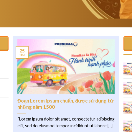
25
Th6
.
Đoạn Lorem Ipsum chuẩn, được sử dụng từ
những năm 1500
“Lorem ipsum dolor sit amet, consectetur adipiscing
elit, sed do eiusmod tempor incididunt ut labore [...]