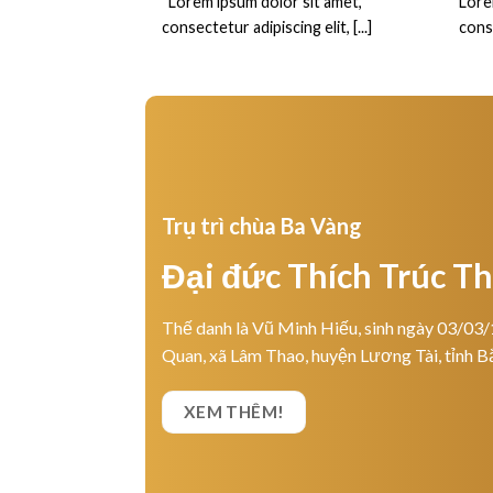
“Lorem ipsum dolor sit amet,
Lore
consectetur adipiscing elit, [...]
conse
Trụ trì chùa Ba Vàng
Đại đức Thích Trúc T
Thế danh là Vũ Minh Hiếu, sinh ngày 03/03/
Quan, xã Lâm Thao, huyện Lương Tài, tỉnh B
XEM THÊM!