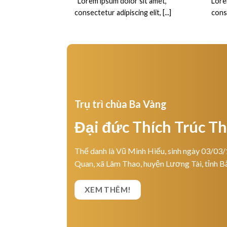
“Lorem ipsum dolor sit amet,
Lore
consectetur adipiscing elit, [...]
conse
Trụ trì chùa Ba Vàng
Đại đức Thích Trúc T
Thế danh là Vũ Minh Hiếu, sinh ngày 03/03/
Quan, xã Lâm Thao, huyện Lương Tài, tỉnh B
XEM THÊM!