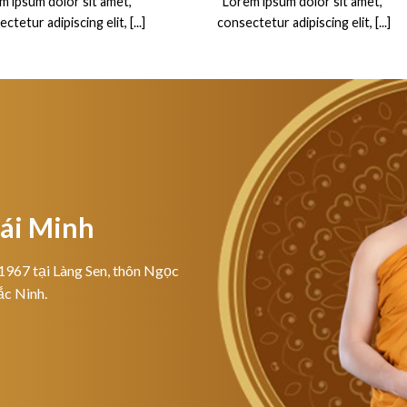
m ipsum dolor sit amet,
“Lorem ipsum dolor sit amet,
ctetur adipiscing elit, [...]
consectetur adipiscing elit, [...]
hái Minh
1967 tại Làng Sen, thôn Ngọc
ắc Ninh.