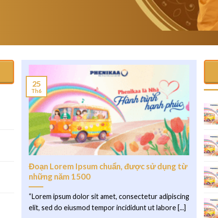
25
Th6
.
Đoạn Lorem Ipsum chuẩn, được sử dụng từ
những năm 1500
“Lorem ipsum dolor sit amet, consectetur adipiscing
elit, sed do eiusmod tempor incididunt ut labore [...]