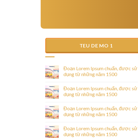
TEU DE MO 1
Hello world!
25/06/2025
Welcome to WordPress. This is your first post
Đoạn Lorem Ipsum chuẩn, được sử
Edit or delete it, then start writing!
dụng từ những năm 1500
Đoạn Lorem Ipsum chuẩn, được sử
dụng từ những năm 1500
ược sử dụng từ
Đoạn Lorem Ipsum chuẩn, được sử
dụng từ những năm 1500
sectetur adipiscing
Đoạn Lorem Ipsum chuẩn, được sử
unt ut labore [...]
dụng từ những năm 1500