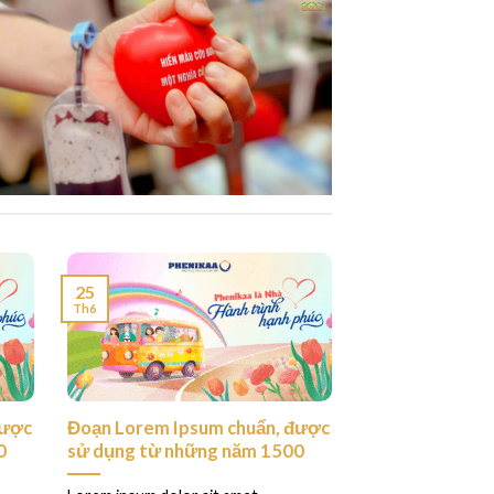
25
Th6
được
Đoạn Lorem Ipsum chuẩn, được
0
sử dụng từ những năm 1500