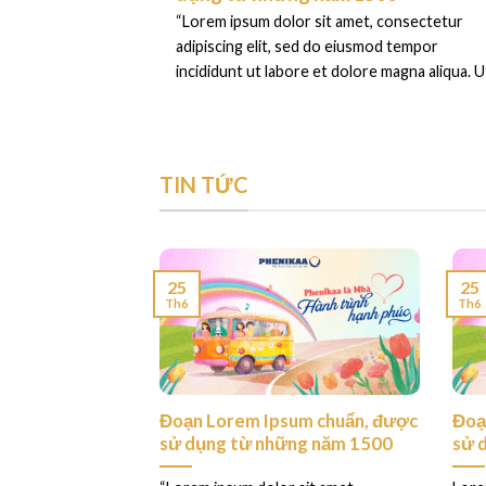
“Lorem ipsum dolor sit amet, consectetur
adipiscing elit, sed do eiusmod tempor
incididunt ut labore et dolore magna aliqua. Ut
TIN TỨC
25
25
Th6
Th6
ess. This is your
Đoạn Lorem Ipsum chuẩn, được
Đoạ
sử dụng từ những năm 1500
sử 