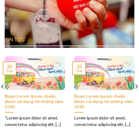
TIN TỨC
25
25
Th6
Th6
Đoạn Lorem Ipsum chuẩn,
Đoạn Lorem Ipsum chuẩn,
được sử dụng từ những năm
được sử dụng từ những năm
1500
1500
“Lorem ipsum dolor sit amet,
Lorem ipsum dolor sit amet,
consectetur adipiscing elit, [...]
consectetur adipiscing elit, [...]