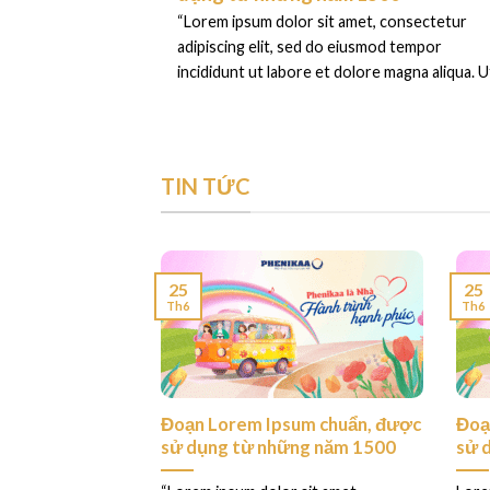
“Lorem ipsum dolor sit amet, consectetur
adipiscing elit, sed do eiusmod tempor
incididunt ut labore et dolore magna aliqua. Ut
TIN TỨC
25
25
Th6
Th6
ess. This is your
Đoạn Lorem Ipsum chuẩn, được
Đoạ
sử dụng từ những năm 1500
sử 