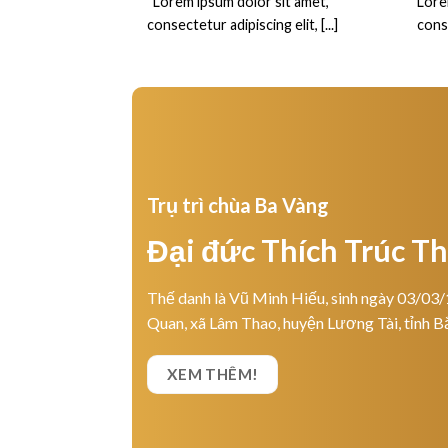
“Lorem ipsum dolor sit amet,
Lore
consectetur adipiscing elit, [...]
conse
Trụ trì chùa Ba Vàng
Đại đức Thích Trúc T
Thế danh là Vũ Minh Hiếu, sinh ngày 03/03/
Quan, xã Lâm Thao, huyện Lương Tài, tỉnh B
XEM THÊM!