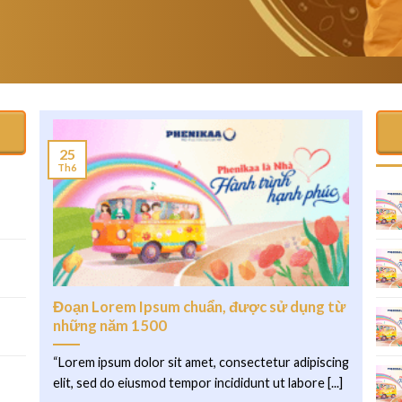
25
Th6
.
Đoạn Lorem Ipsum chuẩn, được sử dụng từ
những năm 1500
“Lorem ipsum dolor sit amet, consectetur adipiscing
elit, sed do eiusmod tempor incididunt ut labore [...]