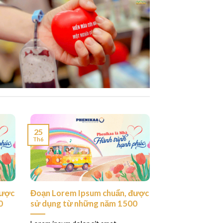
25
Th6
được
Đoạn Lorem Ipsum chuẩn, được
0
sử dụng từ những năm 1500