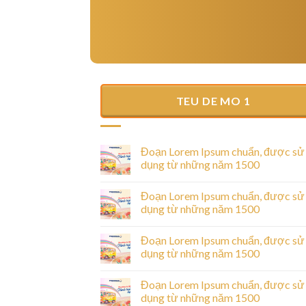
TEU DE MO 1
Hello world!
25/06/2025
Welcome to WordPress. This is your first post
Đoạn Lorem Ipsum chuẩn, được sử
Edit or delete it, then start writing!
dụng từ những năm 1500
Đoạn Lorem Ipsum chuẩn, được sử
dụng từ những năm 1500
ược sử dụng từ
Đoạn Lorem Ipsum chuẩn, được sử
dụng từ những năm 1500
sectetur adipiscing
Đoạn Lorem Ipsum chuẩn, được sử
unt ut labore [...]
dụng từ những năm 1500