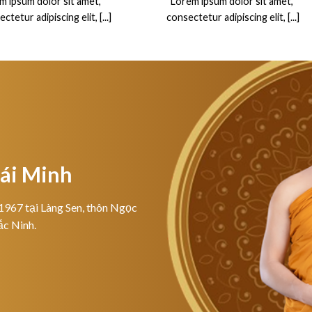
m ipsum dolor sit amet,
“Lorem ipsum dolor sit amet,
ctetur adipiscing elit, [...]
consectetur adipiscing elit, [...]
hái Minh
1967 tại Làng Sen, thôn Ngọc
ắc Ninh.