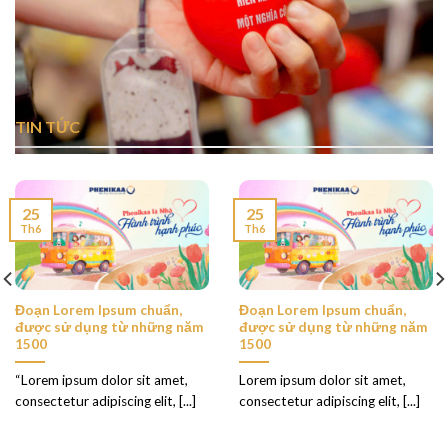
TIN TỨC
25
25
Th6
Th6
Đoạn Lorem Ipsum chuẩn,
Đoạn Lorem Ipsum chuẩn,
được sử dụng từ những năm
được sử dụng từ những năm
1500
1500
“Lorem ipsum dolor sit amet,
Lorem ipsum dolor sit amet,
consectetur adipiscing elit, [...]
consectetur adipiscing elit, [...]