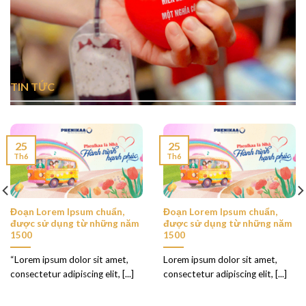
TIN TỨC
25
25
Th6
Th6
Đoạn Lorem Ipsum chuẩn,
Đoạn Lorem Ipsum chuẩn,
được sử dụng từ những năm
được sử dụng từ những năm
1500
1500
“Lorem ipsum dolor sit amet,
Lorem ipsum dolor sit amet,
consectetur adipiscing elit, [...]
consectetur adipiscing elit, [...]