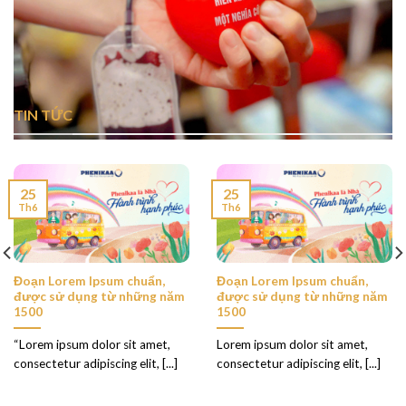
TIN TỨC
25
25
Th6
Th6
Đoạn Lorem Ipsum chuẩn,
Đoạn Lorem Ipsum chuẩn,
được sử dụng từ những năm
được sử dụng từ những năm
1500
1500
“Lorem ipsum dolor sit amet,
Lorem ipsum dolor sit amet,
consectetur adipiscing elit, [...]
consectetur adipiscing elit, [...]