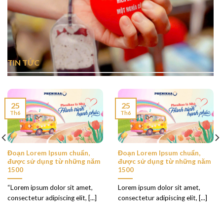
TIN TỨC
25
25
Th6
Th6
Đoạn Lorem Ipsum chuẩn,
Đoạn Lorem Ipsum chuẩn,
được sử dụng từ những năm
được sử dụng từ những năm
1500
1500
“Lorem ipsum dolor sit amet,
Lorem ipsum dolor sit amet,
consectetur adipiscing elit, [...]
consectetur adipiscing elit, [...]