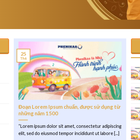
25
Th6
.
Đoạn Lorem Ipsum chuẩn, được sử dụng từ
những năm 1500
“Lorem ipsum dolor sit amet, consectetur adipiscing
elit, sed do eiusmod tempor incididunt ut labore [...]