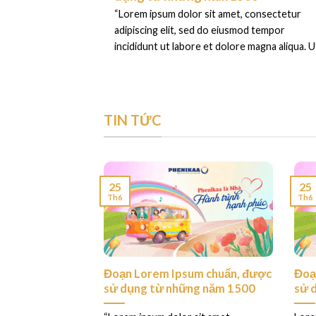
“Lorem ipsum dolor sit amet, consectetur
adipiscing elit, sed do eiusmod tempor
incididunt ut labore et dolore magna aliqua. Ut
TIN TỨC
25
25
Th6
Th6
ess. This is your
Đoạn Lorem Ipsum chuẩn, được
Đoạ
sử dụng từ những năm 1500
sử 