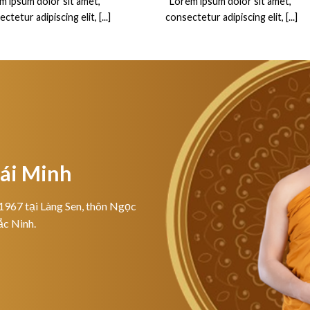
m ipsum dolor sit amet,
“Lorem ipsum dolor sit amet,
ctetur adipiscing elit, [...]
consectetur adipiscing elit, [...]
hái Minh
1967 tại Làng Sen, thôn Ngọc
ắc Ninh.