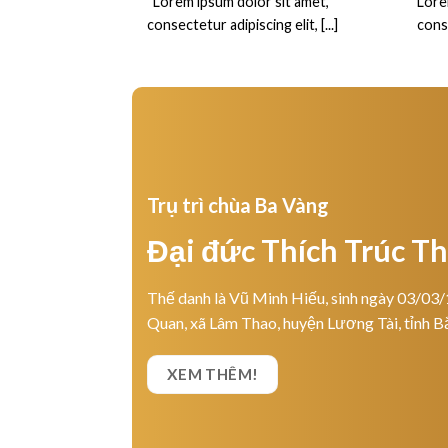
“Lorem ipsum dolor sit amet,
Lore
consectetur adipiscing elit, [...]
conse
Trụ trì chùa Ba Vàng
Đại đức Thích Trúc T
Thế danh là Vũ Minh Hiếu, sinh ngày 03/03/
Quan, xã Lâm Thao, huyện Lương Tài, tỉnh B
XEM THÊM!