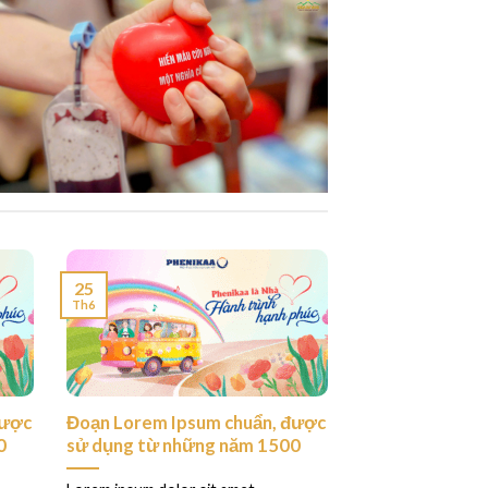
25
Th6
được
Đoạn Lorem Ipsum chuẩn, được
0
sử dụng từ những năm 1500