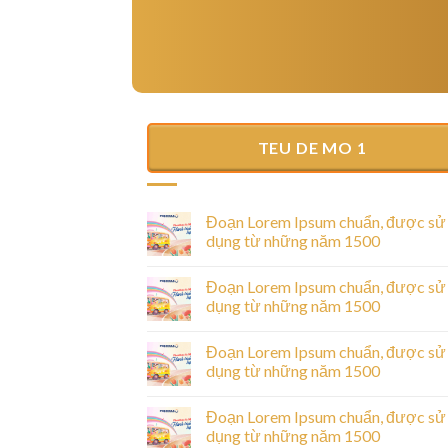
TEU DE MO 1
Hello world!
25/06/2025
Welcome to WordPress. This is your first post
Đoạn Lorem Ipsum chuẩn, được sử
Edit or delete it, then start writing!
dụng từ những năm 1500
Đoạn Lorem Ipsum chuẩn, được sử
dụng từ những năm 1500
ược sử dụng từ
Đoạn Lorem Ipsum chuẩn, được sử
dụng từ những năm 1500
sectetur adipiscing
Đoạn Lorem Ipsum chuẩn, được sử
unt ut labore [...]
dụng từ những năm 1500