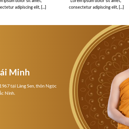
m ipsum dolor sit amet,
“Lorem ipsum dolor sit amet,
ctetur adipiscing elit, [...]
consectetur adipiscing elit, [...]
hái Minh
1967 tại Làng Sen, thôn Ngọc
ắc Ninh.