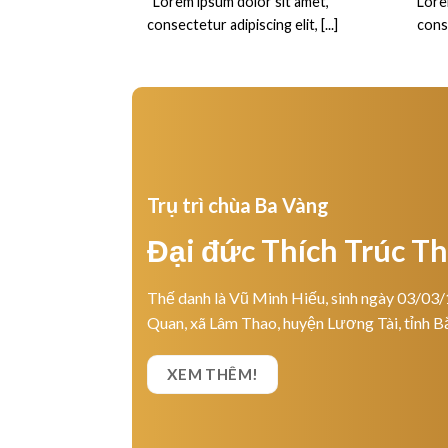
“Lorem ipsum dolor sit amet,
Lore
consectetur adipiscing elit, [...]
conse
Trụ trì chùa Ba Vàng
Đại đức Thích Trúc T
Thế danh là Vũ Minh Hiếu, sinh ngày 03/03/
Quan, xã Lâm Thao, huyện Lương Tài, tỉnh B
XEM THÊM!