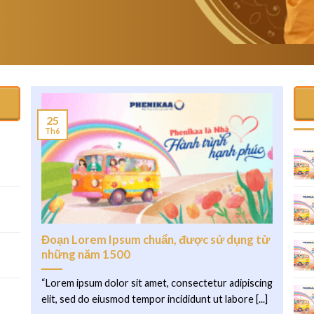
25
Th6
.
Đoạn Lorem Ipsum chuẩn, được sử dụng từ
những năm 1500
“Lorem ipsum dolor sit amet, consectetur adipiscing
elit, sed do eiusmod tempor incididunt ut labore [...]