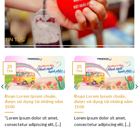
TIN TỨC
25
25
Th6
Th6
Đoạn Lorem Ipsum chuẩn,
Đoạn Lorem Ipsum chuẩn,
được sử dụng từ những năm
được sử dụng từ những năm
1500
1500
“Lorem ipsum dolor sit amet,
Lorem ipsum dolor sit amet,
consectetur adipiscing elit, [...]
consectetur adipiscing elit, [...]