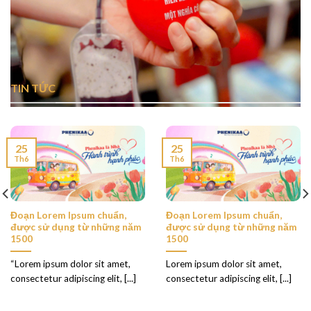
TIN TỨC
25
25
Th6
Th6
Đoạn Lorem Ipsum chuẩn,
Đoạn Lorem Ipsum chuẩn,
được sử dụng từ những năm
được sử dụng từ những năm
1500
1500
“Lorem ipsum dolor sit amet,
Lorem ipsum dolor sit amet,
consectetur adipiscing elit, [...]
consectetur adipiscing elit, [...]