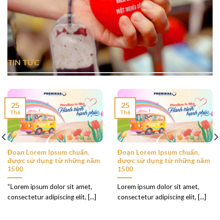
TIN TỨC
25
25
Th6
Th6
Đoạn Lorem Ipsum chuẩn,
Đoạn Lorem Ipsum chuẩn,
được sử dụng từ những năm
được sử dụng từ những năm
1500
1500
“Lorem ipsum dolor sit amet,
Lorem ipsum dolor sit amet,
consectetur adipiscing elit, [...]
consectetur adipiscing elit, [...]