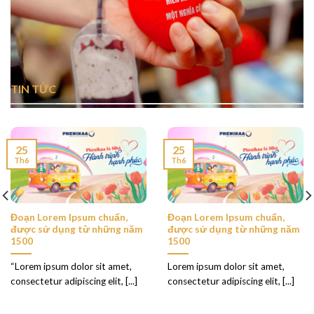
TIN TỨC
25
25
Th6
Th6
Đoạn Lorem Ipsum chuẩn,
Đoạn Lorem Ipsum chuẩn,
được sử dụng từ những năm
được sử dụng từ những năm
1500
1500
“Lorem ipsum dolor sit amet,
Lorem ipsum dolor sit amet,
consectetur adipiscing elit, [...]
consectetur adipiscing elit, [...]