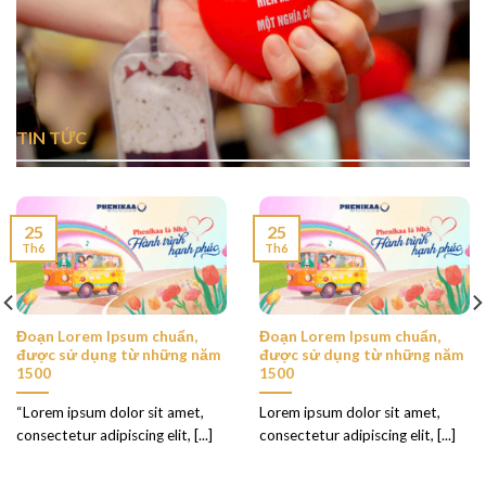
TIN TỨC
25
25
Th6
Th6
Đoạn Lorem Ipsum chuẩn,
Đoạn Lorem Ipsum chuẩn,
được sử dụng từ những năm
được sử dụng từ những năm
1500
1500
“Lorem ipsum dolor sit amet,
Lorem ipsum dolor sit amet,
consectetur adipiscing elit, [...]
consectetur adipiscing elit, [...]