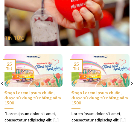
TIN TỨC
25
25
Th6
Th6
Đoạn Lorem Ipsum chuẩn,
Đoạn Lorem Ipsum chuẩn,
được sử dụng từ những năm
được sử dụng từ những năm
1500
1500
“Lorem ipsum dolor sit amet,
Lorem ipsum dolor sit amet,
consectetur adipiscing elit, [...]
consectetur adipiscing elit, [...]