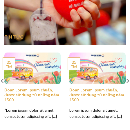
TIN TỨC
25
25
Th6
Th6
Đoạn Lorem Ipsum chuẩn,
Đoạn Lorem Ipsum chuẩn,
được sử dụng từ những năm
được sử dụng từ những năm
1500
1500
“Lorem ipsum dolor sit amet,
Lorem ipsum dolor sit amet,
consectetur adipiscing elit, [...]
consectetur adipiscing elit, [...]