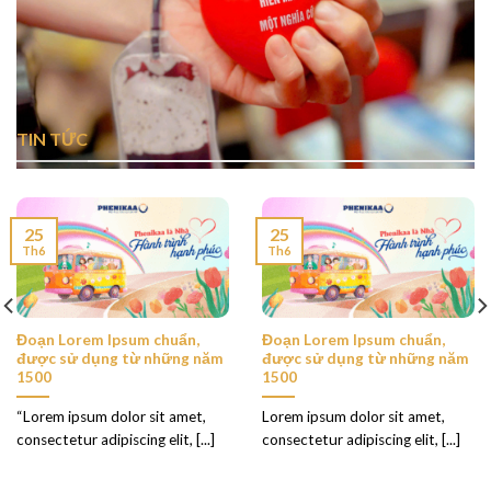
TIN TỨC
25
25
Th6
Th6
Đoạn Lorem Ipsum chuẩn,
Đoạn Lorem Ipsum chuẩn,
được sử dụng từ những năm
được sử dụng từ những năm
1500
1500
“Lorem ipsum dolor sit amet,
Lorem ipsum dolor sit amet,
consectetur adipiscing elit, [...]
consectetur adipiscing elit, [...]