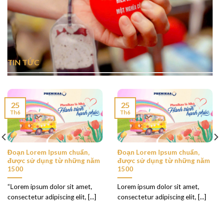
TIN TỨC
25
25
Th6
Th6
Đoạn Lorem Ipsum chuẩn,
Đoạn Lorem Ipsum chuẩn,
được sử dụng từ những năm
được sử dụng từ những năm
1500
1500
“Lorem ipsum dolor sit amet,
Lorem ipsum dolor sit amet,
consectetur adipiscing elit, [...]
consectetur adipiscing elit, [...]