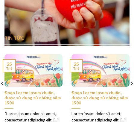
TIN TỨC
25
25
Th6
Th6
Đoạn Lorem Ipsum chuẩn,
Đoạn Lorem Ipsum chuẩn,
được sử dụng từ những năm
được sử dụng từ những năm
1500
1500
“Lorem ipsum dolor sit amet,
Lorem ipsum dolor sit amet,
consectetur adipiscing elit, [...]
consectetur adipiscing elit, [...]