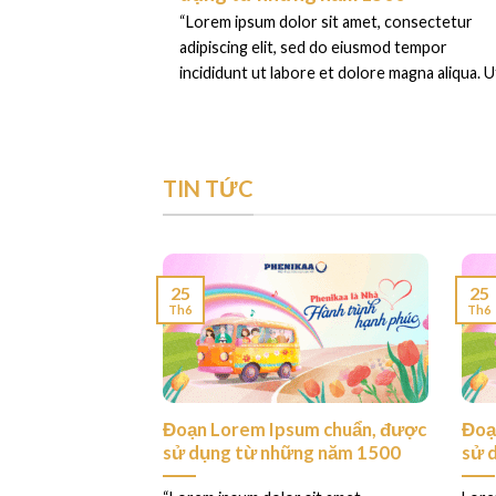
“Lorem ipsum dolor sit amet, consectetur
adipiscing elit, sed do eiusmod tempor
incididunt ut labore et dolore magna aliqua. Ut
TIN TỨC
25
25
Th6
Th6
ess. This is your
Đoạn Lorem Ipsum chuẩn, được
Đoạ
sử dụng từ những năm 1500
sử 