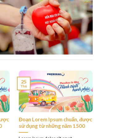
25
Th6
được
Đoạn Lorem Ipsum chuẩn, được
0
sử dụng từ những năm 1500