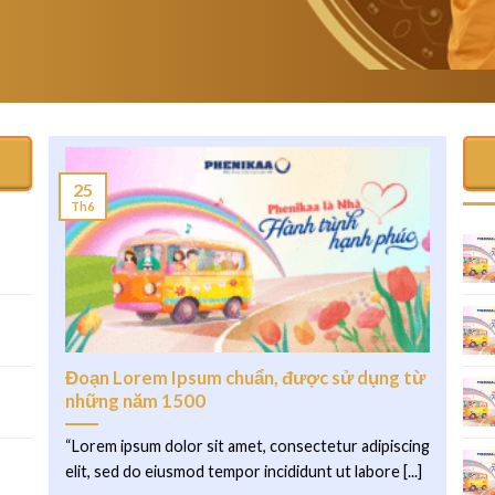
25
Th6
.
Đoạn Lorem Ipsum chuẩn, được sử dụng từ
những năm 1500
“Lorem ipsum dolor sit amet, consectetur adipiscing
elit, sed do eiusmod tempor incididunt ut labore [...]