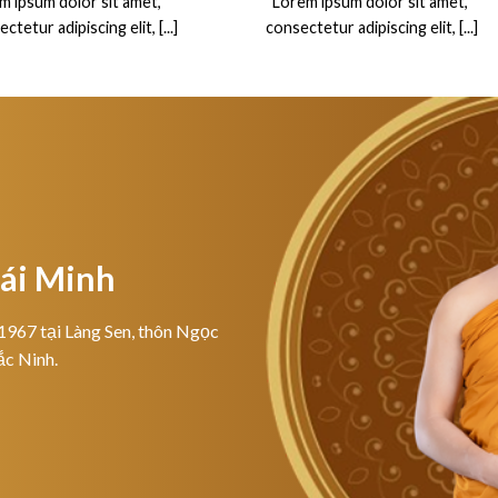
m ipsum dolor sit amet,
“Lorem ipsum dolor sit amet,
ctetur adipiscing elit, [...]
consectetur adipiscing elit, [...]
hái Minh
1967 tại Làng Sen, thôn Ngọc
ắc Ninh.