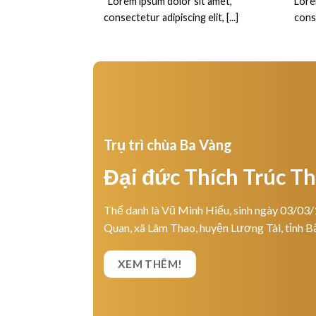
“Lorem ipsum dolor sit amet,
Lore
consectetur adipiscing elit, [...]
conse
Trụ trì chùa Ba Vàng
Đại đức Thích Trúc T
Thế danh là Vũ Minh Hiếu, sinh ngày 03/03/
Quan, xã Lâm Thao, huyện Lương Tài, tỉnh B
XEM THÊM!