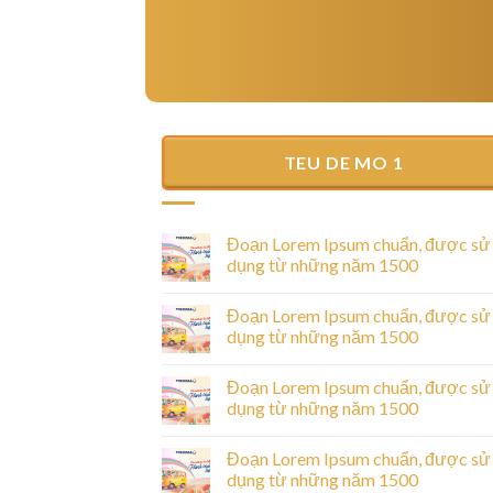
TEU DE MO 1
Hello world!
25/06/2025
Welcome to WordPress. This is your first post
Đoạn Lorem Ipsum chuẩn, được sử
Edit or delete it, then start writing!
dụng từ những năm 1500
Đoạn Lorem Ipsum chuẩn, được sử
dụng từ những năm 1500
ược sử dụng từ
Đoạn Lorem Ipsum chuẩn, được sử
dụng từ những năm 1500
sectetur adipiscing
Đoạn Lorem Ipsum chuẩn, được sử
unt ut labore [...]
dụng từ những năm 1500