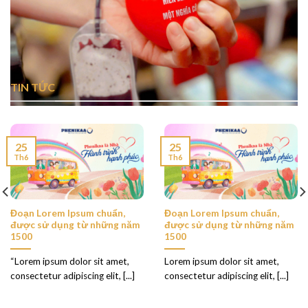
TIN TỨC
25
25
Th6
Th6
Đoạn Lorem Ipsum chuẩn,
Đoạn Lorem Ipsum chuẩn,
được sử dụng từ những năm
được sử dụng từ những năm
1500
1500
“Lorem ipsum dolor sit amet,
Lorem ipsum dolor sit amet,
consectetur adipiscing elit, [...]
consectetur adipiscing elit, [...]